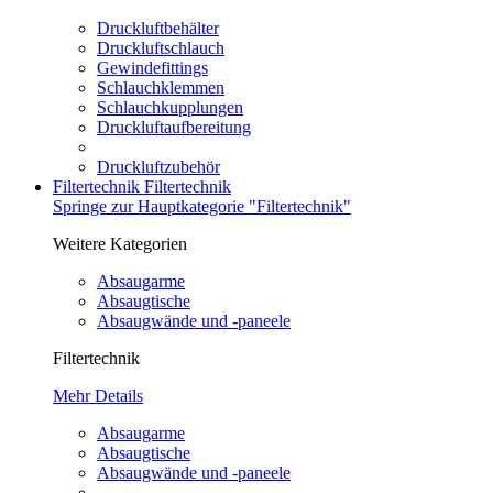
Druckluftbehälter
Druckluftschlauch
Gewindefittings
Schlauchklemmen
Schlauchkupplungen
Druckluftaufbereitung
Druckluftzubehör
Filtertechnik
Filtertechnik
Springe zur Hauptkategorie "Filtertechnik"
Weitere Kategorien
Absaugarme
Absaugtische
Absaugwände und -paneele
Filtertechnik
Mehr Details
Absaugarme
Absaugtische
Absaugwände und -paneele