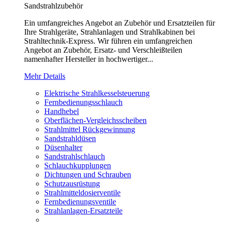
Sandstrahlzubehör
Ein umfangreiches Angebot an Zubehör und Ersatzteilen für
Ihre Strahlgeräte, Strahlanlagen und Strahlkabinen bei
Strahltechnik-Express. Wir führen ein umfangreichen
Angebot an Zubehör, Ersatz- und Verschleißteilen
namenhafter Hersteller in hochwertiger...
Mehr Details
Elektrische Strahlkesselsteuerung
Fernbedienungsschlauch
Handhebel
Oberflächen-Vergleichsscheiben
Strahlmittel Rückgewinnung
Sandstrahldüsen
Düsenhalter
Sandstrahlschlauch
Schlauchkupplungen
Dichtungen und Schrauben
Schutzausrüstung
Strahlmitteldosierventile
Fernbedienungsventile
Strahlanlagen-Ersatzteile