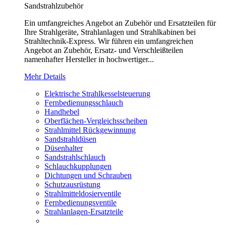
Sandstrahlzubehör
Ein umfangreiches Angebot an Zubehör und Ersatzteilen für
Ihre Strahlgeräte, Strahlanlagen und Strahlkabinen bei
Strahltechnik-Express. Wir führen ein umfangreichen
Angebot an Zubehör, Ersatz- und Verschleißteilen
namenhafter Hersteller in hochwertiger...
Mehr Details
Elektrische Strahlkesselsteuerung
Fernbedienungsschlauch
Handhebel
Oberflächen-Vergleichsscheiben
Strahlmittel Rückgewinnung
Sandstrahldüsen
Düsenhalter
Sandstrahlschlauch
Schlauchkupplungen
Dichtungen und Schrauben
Schutzausrüstung
Strahlmitteldosierventile
Fernbedienungsventile
Strahlanlagen-Ersatzteile