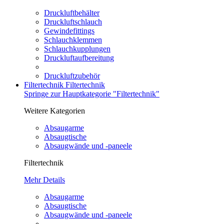
Druckluftbehälter
Druckluftschlauch
Gewindefittings
Schlauchklemmen
Schlauchkupplungen
Druckluftaufbereitung
Druckluftzubehör
Filtertechnik
Filtertechnik
Springe zur Hauptkategorie "Filtertechnik"
Weitere Kategorien
Absaugarme
Absaugtische
Absaugwände und -paneele
Filtertechnik
Mehr Details
Absaugarme
Absaugtische
Absaugwände und -paneele