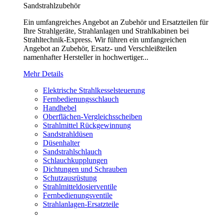
Sandstrahlzubehör
Ein umfangreiches Angebot an Zubehör und Ersatzteilen für
Ihre Strahlgeräte, Strahlanlagen und Strahlkabinen bei
Strahltechnik-Express. Wir führen ein umfangreichen
Angebot an Zubehör, Ersatz- und Verschleißteilen
namenhafter Hersteller in hochwertiger...
Mehr Details
Elektrische Strahlkesselsteuerung
Fernbedienungsschlauch
Handhebel
Oberflächen-Vergleichsscheiben
Strahlmittel Rückgewinnung
Sandstrahldüsen
Düsenhalter
Sandstrahlschlauch
Schlauchkupplungen
Dichtungen und Schrauben
Schutzausrüstung
Strahlmitteldosierventile
Fernbedienungsventile
Strahlanlagen-Ersatzteile