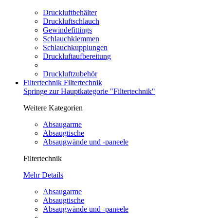
Druckluftbehälter
Druckluftschlauch
Gewindefittings
Schlauchklemmen
Schlauchkupplungen
Druckluftaufbereitung
Druckluftzubehör
Filtertechnik
Filtertechnik
Springe zur Hauptkategorie "Filtertechnik"
Weitere Kategorien
Absaugarme
Absaugtische
Absaugwände und -paneele
Filtertechnik
Mehr Details
Absaugarme
Absaugtische
Absaugwände und -paneele