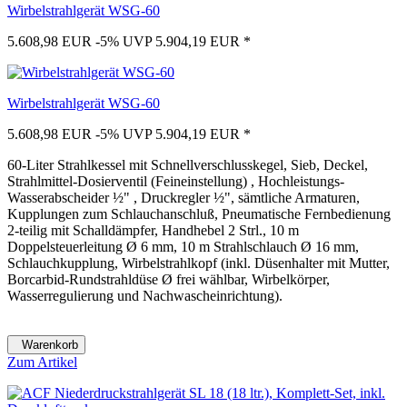
Wirbelstrahlgerät WSG-60
5.608,98 EUR
-5%
UVP 5.904,19 EUR
*
Wirbelstrahlgerät WSG-60
5.608,98 EUR
-5%
UVP 5.904,19 EUR
*
60-Liter Strahlkessel mit Schnellverschlusskegel, Sieb, Deckel,
Strahlmittel-Dosierventil (Feineinstellung) , Hochleistungs-
Wasserabscheider ½" , Druckregler ½", sämtliche Armaturen,
Kupplungen zum Schlauchanschluß, Pneumatische Fernbedienung
2-teilig mit Schalldämpfer, Handhebel 2 Strl., 10 m
Doppelsteuerleitung Ø 6 mm, 10 m Strahlschlauch Ø 16 mm,
Schlauchkupplung, Wirbelstrahlkopf (inkl. Düsenhalter mit Mutter,
Borcarbid-Rundstrahldüse Ø frei wählbar, Wirbelkörper,
Wasserregulierung und Nachwascheinrichtung).
Warenkorb
Zum Artikel