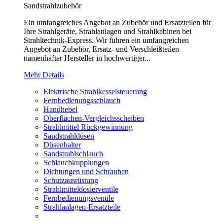
Sandstrahlzubehör
Ein umfangreiches Angebot an Zubehör und Ersatzteilen für
Ihre Strahlgeräte, Strahlanlagen und Strahlkabinen bei
Strahltechnik-Express. Wir führen ein umfangreichen
Angebot an Zubehör, Ersatz- und Verschleißteilen
namenhafter Hersteller in hochwertiger...
Mehr Details
Elektrische Strahlkesselsteuerung
Fernbedienungsschlauch
Handhebel
Oberflächen-Vergleichsscheiben
Strahlmittel Rückgewinnung
Sandstrahldüsen
Düsenhalter
Sandstrahlschlauch
Schlauchkupplungen
Dichtungen und Schrauben
Schutzausrüstung
Strahlmitteldosierventile
Fernbedienungsventile
Strahlanlagen-Ersatzteile