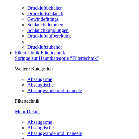
Druckluftbehälter
Druckluftschlauch
Gewindefittings
Schlauchklemmen
Schlauchkupplungen
Druckluftaufbereitung
Druckluftzubehör
Filtertechnik
Filtertechnik
Springe zur Hauptkategorie "Filtertechnik"
Weitere Kategorien
Absaugarme
Absaugtische
Absaugwände und -paneele
Filtertechnik
Mehr Details
Absaugarme
Absaugtische
Absaugwände und -paneele