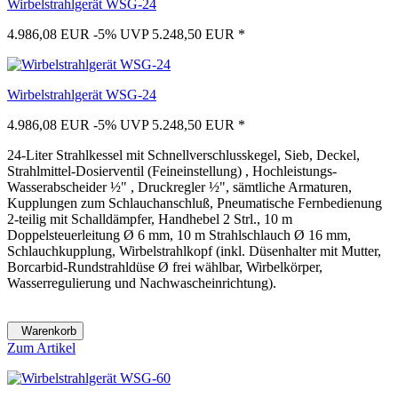
Wirbelstrahlgerät WSG-24
4.986,08 EUR
-5%
UVP 5.248,50 EUR
*
Wirbelstrahlgerät WSG-24
4.986,08 EUR
-5%
UVP 5.248,50 EUR
*
24-Liter Strahlkessel mit Schnellverschlusskegel, Sieb, Deckel,
Strahlmittel-Dosierventil (Feineinstellung) , Hochleistungs-
Wasserabscheider ½" , Druckregler ½", sämtliche Armaturen,
Kupplungen zum Schlauchanschluß, Pneumatische Fernbedienung
2-teilig mit Schalldämpfer, Handhebel 2 Strl., 10 m
Doppelsteuerleitung Ø 6 mm, 10 m Strahlschlauch Ø 16 mm,
Schlauchkupplung, Wirbelstrahlkopf (inkl. Düsenhalter mit Mutter,
Borcarbid-Rundstrahldüse Ø frei wählbar, Wirbelkörper,
Wasserregulierung und Nachwascheinrichtung).
Warenkorb
Zum Artikel