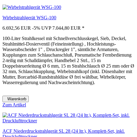
Wirbelstrahlgerät WSG-100
6.692,56 EUR
-5%
UVP 7.044,80 EUR
*
100-Liter Strahlkessel mit Schnellverschlusskegel, Sieb, Deckel,
Strahlmittel-Dosierventil (Feineinstellung) , Hochleistungs-
Wasserabscheider 1" , Druckregler 1", sämtliche Armaturen,
Kupplungen zum Schlauchanschluß, Pneumatische Fernbedienung
2-teilig mit Schalldämpfer, Handhebel 2 Strl., 15 m
Doppelsteuerleitung Ø 6 mm, 15 m Strahlschlauch Ø 25 mm oder Ø
32 mm, Schlauchkupplung, Wirbelstrahlkopf (inkl. Düsenhalter mit
Mutter, Borcarbid-Rundstrahldüse Ø frei wählbar, Wirbelkörper,
Wasserregulierung und Nachwascheinrichtung).
Warenkorb
Zum Artikel
ACF Niederdruckstrahlgerät SL 28 (24 ltr.), Komplett-Set, inkl.
Drucklufttrockner