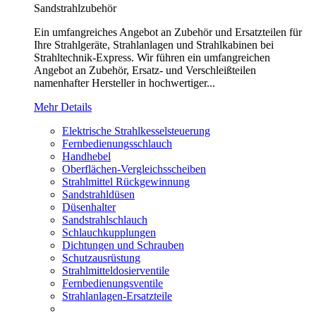
Sandstrahlzubehör
Ein umfangreiches Angebot an Zubehör und Ersatzteilen für
Ihre Strahlgeräte, Strahlanlagen und Strahlkabinen bei
Strahltechnik-Express. Wir führen ein umfangreichen
Angebot an Zubehör, Ersatz- und Verschleißteilen
namenhafter Hersteller in hochwertiger...
Mehr Details
Elektrische Strahlkesselsteuerung
Fernbedienungsschlauch
Handhebel
Oberflächen-Vergleichsscheiben
Strahlmittel Rückgewinnung
Sandstrahldüsen
Düsenhalter
Sandstrahlschlauch
Schlauchkupplungen
Dichtungen und Schrauben
Schutzausrüstung
Strahlmitteldosierventile
Fernbedienungsventile
Strahlanlagen-Ersatzteile