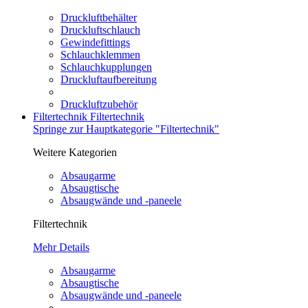
Druckluftbehälter
Druckluftschlauch
Gewindefittings
Schlauchklemmen
Schlauchkupplungen
Druckluftaufbereitung
Druckluftzubehör
Filtertechnik
Filtertechnik
Springe zur Hauptkategorie "Filtertechnik"
Weitere Kategorien
Absaugarme
Absaugtische
Absaugwände und -paneele
Filtertechnik
Mehr Details
Absaugarme
Absaugtische
Absaugwände und -paneele