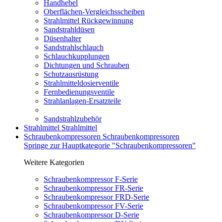
Handhebel
Oberflächen-Vergleichsscheiben
Strahlmittel Rückgewinnung
Sandstrahldüsen
Düsenhalter
Sandstrahlschlauch
Schlauchkupplungen
Dichtungen und Schrauben
Schutzausrüstung
Strahlmitteldosierventile
Fernbedienungsventile
Strahlanlagen-Ersatzteile
Sandstrahlzubehör
Strahlmittel
Strahlmittel
Schraubenkompressoren
Schraubenkompressoren
Springe zur Hauptkategorie "Schraubenkompressoren"
Weitere Kategorien
Schraubenkompressor F-Serie
Schraubenkompressor FR-Serie
Schraubenkompressor FRD-Serie
Schraubenkompressor FV-Serie
Schraubenkompressor D-Serie