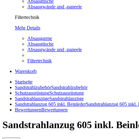
Absaugtische
Absaugwände und -paneele
Filtertechnik
Mehr Details
Absaugarme
Absaugtische
Absaugwände und -paneele
Filtertechnik
Warenkorb
Startseite
Sandstrahlzubehör
Sandstrahlzubehör
Schutzausrüstung
Schutzausrüstung
Sandstrahlanzüge
Sandstrahlanzüge
Sandstrahlanzug 605 inkl. Beinleder
Sandstrahlanzug 605 inkl. 
Bewertungen
Bewertungen
Sandstrahlanzug 605 inkl. Bein