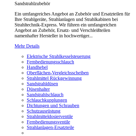
Sandstrahlzubehör
Ein umfangreiches Angebot an Zubehör und Ersatzteilen für
Ihre Strahlgeräte, Strahlanlagen und Strahlkabinen bei
Strahltechnik-Express. Wir führen ein umfangreichen
Angebot an Zubehör, Ersatz- und Verschleißteilen
namenhafter Hersteller in hochwertiger...
Mehr Details
Elektrische Strahlkesselsteuerung
Fernbedienungsschlauch
Handhebel
Oberflächen-Vergleichsscheiben
Strahlmittel Rückgewinnung
Sandstrahldüsen
Düsenhalter
Sandstrahlschlauch
Schlauchkupplungen
Dichtungen und Schrauben
Schutzausrüstung
Strahlmitteldosierventile
Fernbedienungsventile
Strahlanlagen-Ersatzteile