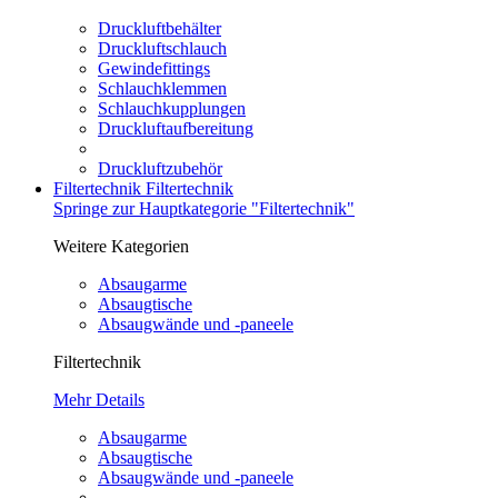
Druckluftbehälter
Druckluftschlauch
Gewindefittings
Schlauchklemmen
Schlauchkupplungen
Druckluftaufbereitung
Druckluftzubehör
Filtertechnik
Filtertechnik
Springe zur Hauptkategorie "Filtertechnik"
Weitere Kategorien
Absaugarme
Absaugtische
Absaugwände und -paneele
Filtertechnik
Mehr Details
Absaugarme
Absaugtische
Absaugwände und -paneele