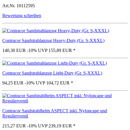
Art.Nr.
10112595
Bewertung schreiben
Contracor Sandstrahlanzug Heavy-Duty (Gr. S-XXXL)
140,30 EUR
-10%
UVP 155,89 EUR
*
Contracor Sandstrahlanzug Light-Duty (Gr. S-XXXL)
94,25 EUR
-10%
UVP 104,72 EUR
*
Contracor Sandstrahlhelm ASPECT inkl. Nyloncape und
Regulierventil
215,27 EUR
-10%
UVP 239,19 EUR
*