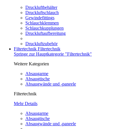
Druckluftbehälter
Druckluftschlauch
Gewindefittings
Schlauchklemmen
Schlauchkupplungen
Druckluftaufbereitung
Druckluftzubehör
Filtertechnik
Filtertechnik
Springe zur Hauptkategorie "Filtertechnik"
Weitere Kategorien
Absaugarme
Absaugtische
Absaugwände und -paneele
Filtertechnik
Mehr Details
Absaugarme
Absaugtische
Absaugwände und -paneele