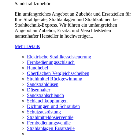
Sandstrahlzubehör
Ein umfangreiches Angebot an Zubehör und Ersatzteilen für
Ihre Strahlgeräte, Strahlanlagen und Strahlkabinen bei
Strahltechnik-Express. Wir führen ein umfangreichen
Angebot an Zubehör, Ersatz- und Verschleißteilen
namenhafter Hersteller in hochwertiger...
Mehr Details
Elektrische Strahlkesselsteuerung
Fernbedienungsschlauch
Handhebel
Oberflächen-Vergleichsscheiben
Strahlmittel Rückgewinnung
Sandstrahldüsen
Düsenhalter
Sandstrahlschlauch
Schlauchkupplungen
Dichtungen und Schrauben
Schutzausrüstung
Strahlmitteldosierventile
Fernbedienungsventile
Strahlanlagen-Ersatzteile