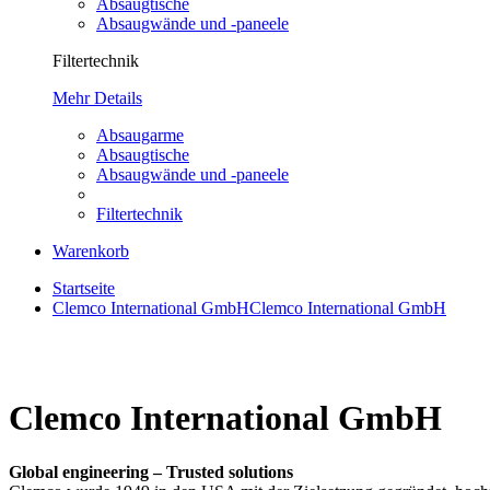
Absaugtische
Absaugwände und -paneele
Filtertechnik
Mehr Details
Absaugarme
Absaugtische
Absaugwände und -paneele
Filtertechnik
Warenkorb
Startseite
Clemco International GmbH
Clemco International GmbH
Clemco International GmbH
Global engineering – Trusted solutions