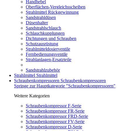
Handhebel
Oberflächen-Vergleichsscheiben
Strahlmittel Rückgewinnung
Sandstrahldüsen
Düsenhalter
Sandstrahlschlauch
Schlauchkupplungen
Dichtungen und Schrauben
Schutzausrüstung
Strahlmitteldosierventile
Fernbedienungsventile
Strahlanlagen-Ersatzteile
Sandstrahlzubehör
Strahlmittel
Strahlmittel
Schraubenkompressoren
Schraubenkompressoren
Springe zur Hauptkategorie "Schraubenkompressoren"
Weitere Kategorien
Schraubenkompressor F-Serie
Schraubenkompressor FR-Serie
Schraubenkompressor FRD-Serie
Schraubenkompressor FV-Serie
Schraubenkompressor D-Serie