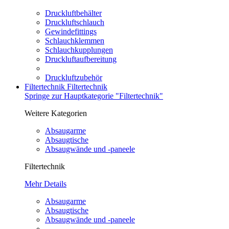
Druckluftbehälter
Druckluftschlauch
Gewindefittings
Schlauchklemmen
Schlauchkupplungen
Druckluftaufbereitung
Druckluftzubehör
Filtertechnik
Filtertechnik
Springe zur Hauptkategorie "Filtertechnik"
Weitere Kategorien
Absaugarme
Absaugtische
Absaugwände und -paneele
Filtertechnik
Mehr Details
Absaugarme
Absaugtische
Absaugwände und -paneele