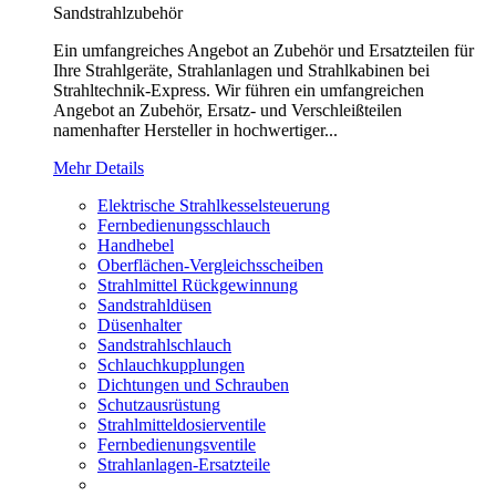
Sandstrahlzubehör
Ein umfangreiches Angebot an Zubehör und Ersatzteilen für
Ihre Strahlgeräte, Strahlanlagen und Strahlkabinen bei
Strahltechnik-Express. Wir führen ein umfangreichen
Angebot an Zubehör, Ersatz- und Verschleißteilen
namenhafter Hersteller in hochwertiger...
Mehr Details
Elektrische Strahlkesselsteuerung
Fernbedienungsschlauch
Handhebel
Oberflächen-Vergleichsscheiben
Strahlmittel Rückgewinnung
Sandstrahldüsen
Düsenhalter
Sandstrahlschlauch
Schlauchkupplungen
Dichtungen und Schrauben
Schutzausrüstung
Strahlmitteldosierventile
Fernbedienungsventile
Strahlanlagen-Ersatzteile