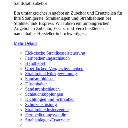
Sandstrahlzubehör
Ein umfangreiches Angebot an Zubehör und Ersatzteilen für
Ihre Strahlgeräte, Strahlanlagen und Strahlkabinen bei
Strahltechnik-Express. Wir führen ein umfangreichen
Angebot an Zubehör, Ersatz- und Verschleißteilen
namenhafter Hersteller in hochwertiger...
Mehr Details
Elektrische Strahlkesselsteuerung
Fernbedienungsschlauch
Handhebel
Oberflächen-Vergleichsscheiben
Strahlmittel Rückgewinnung
Sandstrahldüsen
Düsenhalter
Sandstrahlschlauch
Schlauchkupplungen
Dichtungen und Schrauben
Schutzausrüstung
Strahlmitteldosierventile
Fernbedienungsventile
Strahlanlagen-Ersatzteile