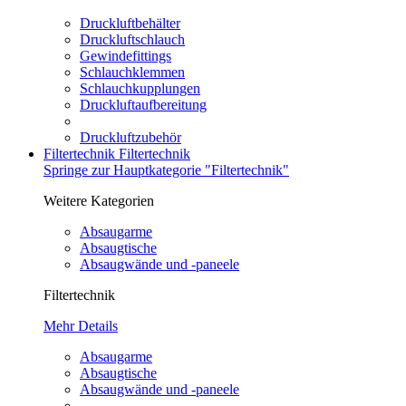
Druckluftbehälter
Druckluftschlauch
Gewindefittings
Schlauchklemmen
Schlauchkupplungen
Druckluftaufbereitung
Druckluftzubehör
Filtertechnik
Filtertechnik
Springe zur Hauptkategorie "Filtertechnik"
Weitere Kategorien
Absaugarme
Absaugtische
Absaugwände und -paneele
Filtertechnik
Mehr Details
Absaugarme
Absaugtische
Absaugwände und -paneele